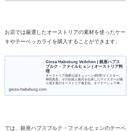
お店では厳選したオーストリアの素材を使ったケー
キやテーベッカライを購入することができます。
Ginza Habsburg Veilchen | 銀座ハプス
ブルク・ファイルヒェン | オーストリア料
理
オーストリア国家公認キュッヘン(料理)マイスター、
神田真吾。その伝統と格式を伝承したマイスターが織
り成す真のオーストリア食文化。オーナーシェフ神田
が東京・銀座に開いたレストランでは、優雅な空間で
ginza-habsburg.com
オーストリア料理の粋を味わうことができ、食材の...
では、銀座ハプスブルク・ファイルヒェンのテーベ